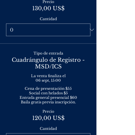
Precio
130,00 US$
Cantidad
Tipo de entrada
Cuadrángulo de Registro -
MSD/ICS
La venta finaliza el
06 sept, 15:00
Cena de presentación $55

Social con helados $5

Entrada general presencial $60

Baila gratis previa inscripción.
Precio
120,00 US$
Cantidad