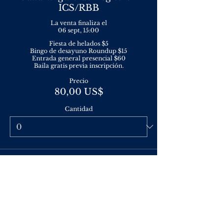
ICS/RBB
La venta finaliza el
06 sept, 15:00
Fiesta de helados $5

Bingo de desayuno Roundup $15

Entrada general presencial $60

Baila gratis previa inscripción.
Precio
80,00 US$
Cantidad
Tipo de entrada
Trío de Registro - RBB
La venta finaliza el
06 sept, 15:00
Bingo de desayuno Roundup $15

Entrada general presencial $60
