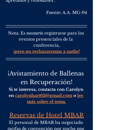
apretados y rebosantes".
Fuente: A.A. MG-04
Nota: Es 
necesario 
registrarse para los 
eventos presenciales de la 
conferencia,
¡pero no rechazaremos a nadie!
¡Avistamiento de Ballenas 
en Recuperación!
Si te interesa, contacta con Carolyn 
en 
carolynhart62@gmail.com
 o 
lee 
más sobre el tema.
Reservas de Hotel MBAR
El personal de MBAR ha negociado 
tarifas de convención por noche por 