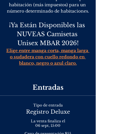
habitación (más impuestos) para un 
número determinado de habitaciones.
¡Ya Están Disponibles las 
NUVEAS Camisetas 
Unisex MBAR 2026!
Elige entre manga corta, manga larga 
o sudadera con cuello redondo en 
blanco, negro o azul claro.
Entradas
Tipo de entrada
Registro Deluxe
La venta finaliza el
06 sept, 15:00
Cena de presentación $55
